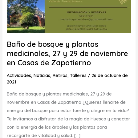
de
noviembre
en
Casas
de
Baño de bosque y plantas
Zapatierno
medicinales, 27 y 29 de noviembre
en Casas de Zapatierno
Actividades
,
Noticias
,
Retiros
,
Talleres
/
26 de octubre de
2021
Baño de bosque y plantas medicinales, 27 y 29 de
noviembre en Casas de Zapatierno ¿Quieres llenarte de
energía del bosque para estar fuerte y alegre en tu vida?
Te invitamos a disfrutar de la magia de Huesca y conectar
con la energía de los árboles y las plantas para
recargarte de vitalidad y salud. […]