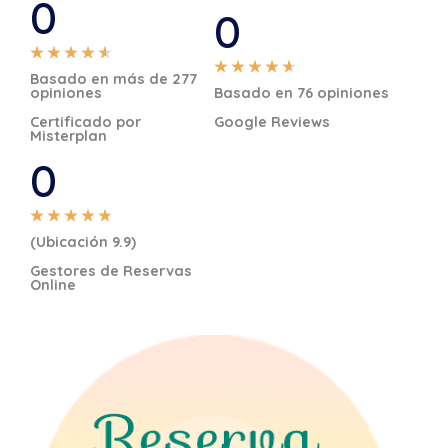
0
0
V
★
★
★
★
★
V
★
★
★
★
★
Basado en más de 277
a
opiniones
Basado en 76 opiniones
a
l
Certificado por
Google Reviews
l
o
Misterplan
o
0
r
r
a
a
d
V
★
★
★
★
★
d
(Ubicación 9.9)
o
a
o
c
Gestores de Reservas
l
c
Online
o
o
o
n
r
n
4
a
4
.
d
.
6
o
7
d
c
d