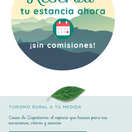
e
o
e
5
n
5
4
.
9
d
e
5
TURISMO RURAL A TU MEDIDA
Casas de Zapatierno: el espacio que buscas para tus
vacaciones, retiros y eventos