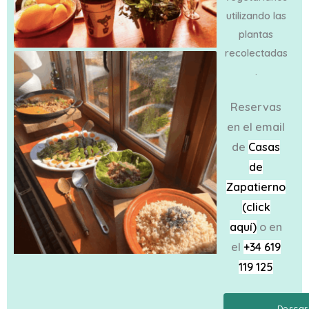
utilizando las
plantas
recolectadas
.
Reservas
en el email
de
Casas
de
Zapatierno
(click
aquí)
o en
el
+34 619
119 125
Más
Desca