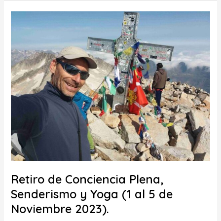
Retiro
de
Conciencia
Plena,
Senderismo
y
Yoga
(1
al
5
de
Noviembre
Retiro de Conciencia Plena,
2023).
Senderismo y Yoga (1 al 5 de
Noviembre 2023).