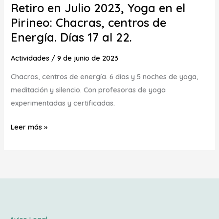
Retiro en Julio 2023, Yoga en el
centros
Pirineo: Chacras, centros de
de
Energía. Días 17 al 22.
Energía.
Días
Actividades
/
9 de junio de 2023
17
Chacras, centros de energía. 6 días y 5 noches de yoga,
al
meditación y silencio. Con profesoras de yoga
22.
experimentadas y certificadas.
Leer más »