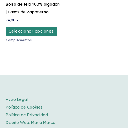
Bolsa de tela 100% algodón
pueden
| Casas de Zapatierno
elegir
24,00
€
en
la
Seleccionar opciones
página
Complementos
de
producto
Aviso Legal
Política de Cookies
Política de Privacidad
Diseño Web:
Maria Marco