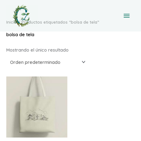
Ir
Men
al
prin
contenido
Inicio
/ Productos etiquetados “bolsa de tela”
bolsa de tela
Mostrando el único resultado
Este
producto
tiene
múltiples
variantes.
Las
opciones
se